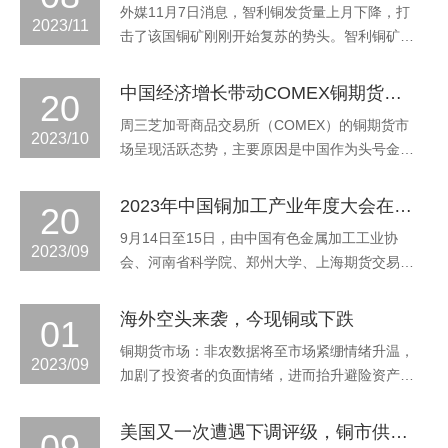
外媒11月7日消息，智利铜发货量上月下降，打
水80 元/吨···
2023/11
击了该国铜矿刚刚开始复苏的势头。智利铜矿占
全球铜供应量的四分之一以上。中国央行周二公
布的数据显示，10月份铜出口收入较9月份下降
中国经济增长带动COMEX铜期货市场活跃
20
6.7%，较上年同期下降8.8%。虽然月环比下降
周三芝加哥商品交易所（COMEX）的铜期货市
可以用平均价格下降来解释，但同比价格较高。
2023/10
场呈现活跃态势，主要原因是中国作为头号金属
这表明，在连续三个月较2022年的水平···
消费国的经济增长超出预期，提振了市场人气。
美元汇率的坚挺以及地缘政治形势的紧张，限制
2023年中国铜加工产业年度大会在郑州召开
20
了铜价的进一步上涨。在交易结束时，期铜价格
9月14日至15日，由中国有色金属加工工业协
出现不同程度的上涨，其中成交最活跃的2023年
2023/09
会、河南省科学院、郑州大学、上海期货交易所
12月期铜价格上涨了0.85美分或0.24···
主办的2023年中国铜加工产业年度大会暨河南省
铜基新材料高质量发展论坛在河南省郑州市召
海外空头来袭，今现铜或下跌
01
开。大会以“协同发展·铜创未来”为主题，重点围
铜期货市场：非农数据将至市场紧绷情绪升温，
绕宏观形势、产业政策、行业发展、自主创新、
2023/09
加剧了投资者的负面情绪，进而抬升避险资产打
高水平出口、行业自律等热点问题展开深入交···
压了金属的需求前景，隔夜伦铜偏弱震荡阴线报
收，最新收盘报价8437美元/吨，收跌31美元，
美国又一次遭遇下调评级，铜市供需失衡
09
跌幅0.37%，成交量15418手增加1660手，持仓