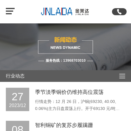
服务热线：13968703010
行业动态
季节淡季铜价仍维持高位震荡
27
行情走势：12 月 26 日，沪铜(69230, 40.00,
2023/12
0.06%)主力日盘震荡上行。开于69130 元/吨，
最低价69020元/吨，最高价 69380 元/吨，最终
报收于 69330 元/吨，较上一日涨幅0.39%。
智利铜矿的复苏步履蹒跚
08
SMM1#电解铜对 2401 合约报贴水 140 元/吨-贴