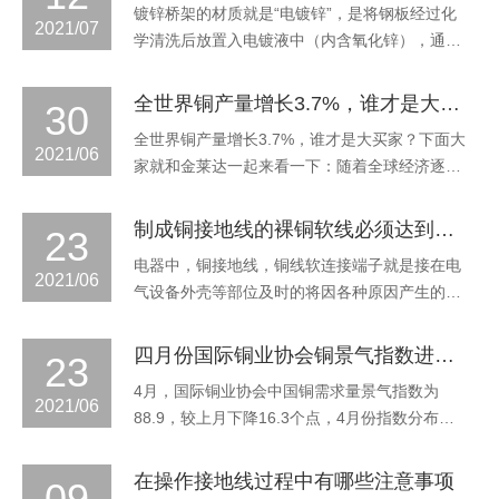
镀锌桥架的材质就是“电镀锌”，是将钢板经过化
点。但相信有些人在使用铜软连接的时候有出现
2021/07
学清洗后放置入电镀液中（内含氧化锌），通电
过失效的情况，首先，只要选择靠谱厂家一般产
后锌分子被电离出来被附着在钢板的表面形成镀
品质量上
锌桥架。由于镀锌桥架属于金属材质，金属材质
全世界铜产量增长3.7%，谁才是大买家？
30
都带有一定的导电性，所以桥架上是必须安装铜
全世界铜产量增长3.7%，谁才是大买家？下面大
接地线的。这方面国家也有相关的规定，根据
2021/06
家就和金莱达一起来看一下：随着全球经济逐渐
GB 50303-2015《建筑电气工程施工质量···
复苏，铜在电动汽车电池和半导体布线等工业领
域发挥了重要的作用。日前美国银行发布报告
制成铜接地线的裸铜软线必须达到什么规格
23
称，全球对铜的需要急剧增加，全球铜有“耗
电器中，铜接地线，铜线软连接端子就是接在电
尽”的可能，至2025年，铜价将有可能达到2万美
2021/06
气设备外壳等部位及时的将因各种原因产生的不
元/吨的高位。美国对冲基金Livermor···
安全的电荷或者漏电电流导出的线路。1.高压接
地线作用： 高压接地线是用于线路和变电施工，
四月份国际铜业协会铜景气指数进入偏冷界限
23
为防止临近带电体产生静电感应触电或误合闸时
4月，国际铜业协会中国铜需求量景气指数为
保证安全之用。2.高压接地线结构： 携带型高压
2021/06
88.9，较上月下降16.3个点，4月份指数分布
接地线由绝缘操作杆、导线夹、短路线、接地···
于“偏冷”界限（95.7）以下，表明中国铜需求量
在4月份的需求偏冷。中国铜需求量景气指数反
在操作接地线过程中有哪些注意事项
09
映当前铜用量景气程度，因为指标绝对量被处理