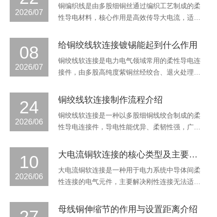
铜编织线‌是由多股细铜丝通过编织工艺制成的柔
到电力系统的连续运行。我们金莱达作为优质的
2026/07
性导电材料，核心作用是高效传导大电流，适配
母线铜伸缩节厂家在设计阶段即考虑多重防护：
各类电气场景的特殊连接需求，广泛用于高低压
波纹结
开关柜、变压器的柔性连接，新能源风电、光伏
给铜绞线软连接镀锡能起到什么作用
08
的接地系统，也可作为设备软连接、防雷接地导
铜绞线软连接是电力电气领域常用的柔性导电连
体，部分细规格产品还可用于电子拆焊的吸锡作
2026/07
接件，由多股高纯度紫铜丝经绞合、退火处理制
业。铜编织线可分为方形和圆形，那么它们之间
成。广泛用于变压器、高低压开关柜、发电机
有什
组、整流柜、轨道交通、电解冶炼设备、光伏电
铜绞线软连接制作流程介绍
24
力系统、通讯基站防雷接地等场景，实现设备间
铜绞线软连接是一种以多股细铜线绞合制成的柔
的柔性导电过渡连接，补偿安装误差，降低振动
2026/06
性导电连接件，导电性能优异、柔韧性强，广泛
带来的连接故障风险。部分产品会做镀锡防护处
应用于各类电力电气场景。铜绞线软连接多股细
理，那么
铜线绞合结构，抗弯折、抗振动，可适配狭小安
大电流铜软连接的核心类型及主要优势与应用
10
装空间，补偿设备热胀冷缩产生的位移。铜绞线
大电流铜软连接是一种用于电力系统中导体间柔
软连接表面可做镀锡、镀银处理，提升抗氧化、
2026/06
性连接的电气元件，主要解决刚性连接无法适应
耐腐蚀能力，适配高低温等复杂工况。铜绞线软
的热胀冷缩、振动补偿及安装误差问题，同时通
连接制
过增大表面积降低集肤效应，提升大电流传输效
母线铜伸缩节的作用与设置距离介绍
27
率。大电流铜软连接核心类型可分为三大类，分