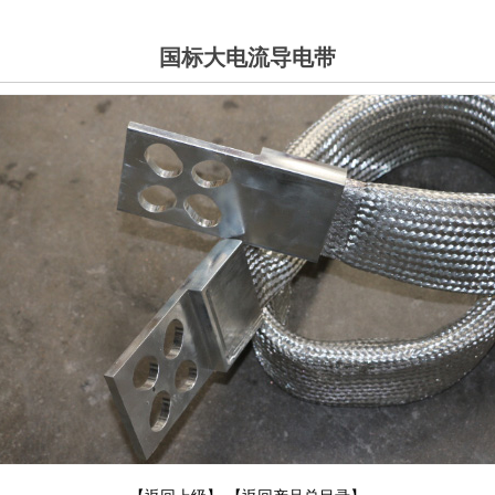
缩节
铜箔软连接
法兰跨接线
端子
国标大电流导电带