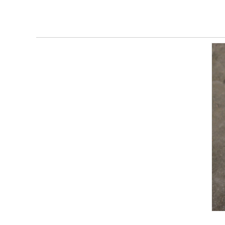
铜绞线
铜包铝CCA
母线伸