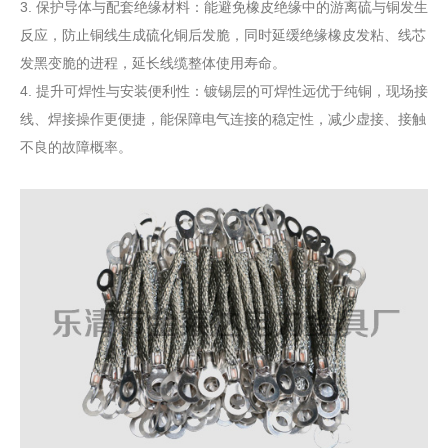
3‌. 保护导体与配套绝缘材料‌：能避免橡皮绝缘中的游离硫与铜发生
反应，防止铜线生成硫化铜后发脆，同时延缓绝缘橡皮发粘、线芯
发黑变脆的进程，延长线缆整体使用寿命。
‌4. 提升可焊性与安装便利性‌：镀锡层的可焊性远优于纯铜，现场接
线、焊接操作更便捷，能保障电气连接的稳定性，减少虚接、接触
不良的故障概率。