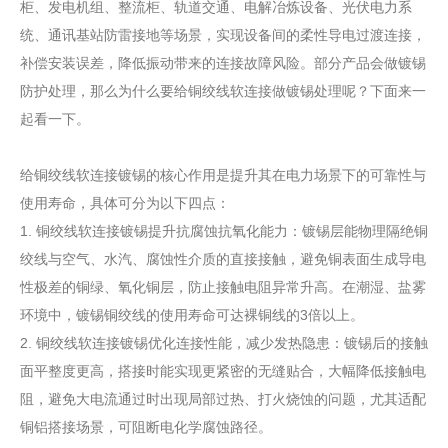
柜、发电机组、整流柜、轨道交通、电解冶炼设备、光伏电力系
统、通讯基站防雷接地等场景，实现设备间的柔性导电过渡连接，
补偿安装误差，降低振动带来的连接故障风险。部分产品会做镀锡
防护处理，那么为什么要给铜绞线软连接做镀锡处理呢？下面来一
起看一下。
给铜绞线软连接镀锡的核心作用是提升其在电力场景下的可靠性与
使用寿命，具体可分为以下四点：
1‌. 铜绞线软连接镀锡提升抗腐蚀抗氧化能力‌：镀锡层能物理隔绝铜
绞线与空气、水汽、腐蚀性介质的直接接触，避免铜表面生成导电
性极差的铜绿、氧化铜层，防止接触电阻异常升高。在潮湿、盐雾
环境中，镀锡铜绞线的使用寿命可达裸铜线的3倍以上。
‌2. 铜绞线软连接镀锡优化连接性能，减少发热隐患‌：镀锡后的接触
面平整度更高，搭接时能实现更紧密的无缝贴合，大幅降低接触电
阻，避免大电流通过时出现局部过热、打火烧蚀的问题，尤其适配
铜铝搭接场景，可阻断电化学腐蚀路径。