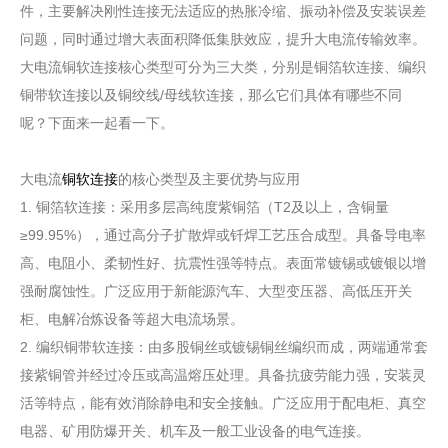
件，主要解决刚性连接无法适应的热胀冷缩、振动补偿及安装误差
问题，同时通过增大表面积降低集肤效应，提升大电流传输效率。
大电流铜软连接核心类型可分为三大类，分别是铜箔软连接、‌编织
铜带软连接以及铜绞线/母线软连接，那么它们具体有哪些不同
呢？下面来一起看一下。
大电流
铜软连接
的核心类型及主要优势与应用
1. 铜箔软连接：采用多层高纯度紫铜箔（T2及以上，含铜量
≥99.95%），通过‌高分子扩散焊‌或钎焊工艺压合成型。具备导电率
高、电阻小、柔韧性好、抗震性强等特点。表面常镀锡或镀银以增
强耐腐蚀性。广泛应用于新能源汽车、大型变压器、高低压开关
柜、电解冶炼设备等超大电流场景。‌‌
‌2. 编织铜带软连接‌：由多股铜丝或镀锡铜丝编织而成，两端通常套
接紫铜管并经过冷压或高温熔压处理。具备抗疲劳能力强，安装灵
活等特点，能有效消除静电和安全接触。广泛应用于配电柜、真空
电器、矿用防爆开关、机车及一般工业设备的电气连接。‌‌