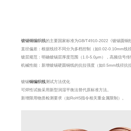
镀锡铜编织线
的主要国家标准为GB/T4910-2022《镀
‌直径偏差‌：根据线径不同分为多档控制（如0.02-0.10mm线径偏差
‌镀层规范‌：明确镀锡层厚度范围（1.0-5.0μm），高频信号传输线
‌机械性能‌：新增镀锡硬圆铜线的抗拉强度（如0.5mm线径抗拉
‌镀锡
铜编织线
测试方法优化‌
可焊性试验采用新型润湿平衡法替代原标准方法。
新增限用物质检测要求（如RoHS指令相关重金属限制）。