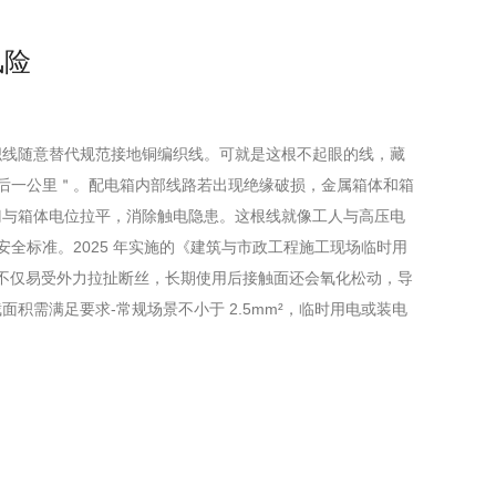
风险
织线随意替代规范接地铜编织线。可就是这根不起眼的线，藏
最后一公里＂。配电箱内部线路若出现绝缘破损，金属箱体和箱
门与箱体电位拉平，消除触电隐患。这根线就像工人与高压电
安全标准。2025 年实施的《建筑与市政工程施工现场临时用
保护不仅易受外力拉扯断丝，长期使用后接触面还会氧化松动，导
需满足要求-常规场景不小于 2.5mm²，临时用电或装电