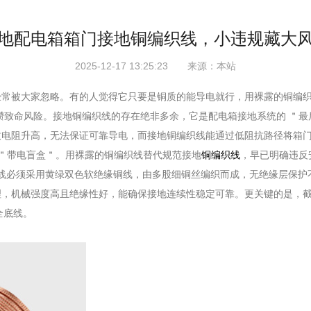
地配电箱箱门接地铜编织线，小违规藏大
2025-12-17 13:25:23 来源：本站
经常被大家忽略。有的人觉得它只要是铜质的能导电就行，用裸露的铜编
攒致命风险。接地铜编织线的存在绝非多余，它是配电箱接地系统的 ＂
致电阻升高，无法保证可靠导电，而接地铜编织线能通过低阻抗路径将箱
 ＂带电盲盒＂。用裸露的铜编织线替代规范接地
铜编织线
，早已明确违反
地铜编织线必须采用黄绿双色软绝缘铜线，由多股细铜丝编织而成，无绝缘层
机械强度高且绝缘性好，能确保接地连续性稳定可靠。更关键的是，截面积
全底线。