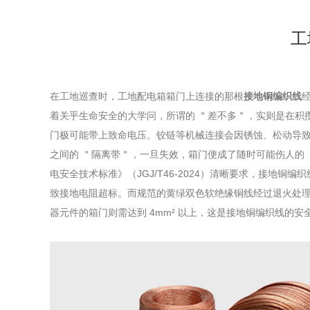
工
在工地巡查时，工地配电箱箱门上连接的那根
接地铜编织线
着关乎生命安全的大学问，所谓的 ＂差不多＂，实则是在积
门极可能带上致命电压。铰链等机械连接会因锈蚀、松动导
之间的 ＂隔离带＂，一旦失效，箱门便成了随时可能伤人的
电安全技术标准》（JGJ/T46-2024）清晰要求，接
致接地电阻超标。而规范的黄绿双色软绝缘铜线经过退火处理，
器元件的箱门则需达到 4mm² 以上，这是接地铜编织线的安